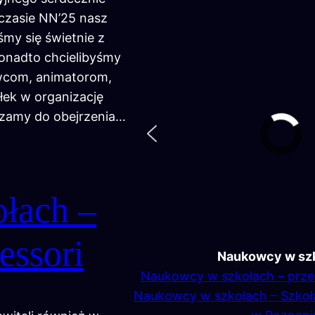
czasie NN’25 nasz
śmy się świetnie z
onadto chcielibyśmy
wcom, animatorom,
łek w organizację
zamy do obejrzenia…
łach –
essori
Naukowcy w sz
Naukowcy w szkołach – prze
Naukowcy w szkołach – Szko