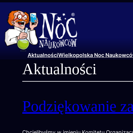
Przejdź
do
treści
Aktualności
Wielkopolska Noc Naukowc
Aktualności
Podziękowanie z
Chcielibyśmy w imieniu Komitetu Organizac