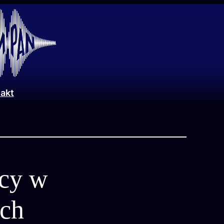
akt
cy w
ach