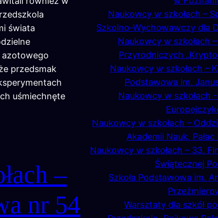
w Poznani
awitali również w
Naukowcy w szkołach – S
przedszkola
Szkolno-Wychowawczy dla Dz
i świata
Naukowcy w szkołach – 
dzielne
Przyrodniczych „Krypto
ię azotowego
Naukowcy w szkołach – Ko
, że przedsmak
Podstawowa im. Janu
eksperymentach
Naukowcy w szkołach -
 ich uśmiechnęte
Europejczy
Naukowcy w szkołach – Oddzia
Akademii Nauk, Pałac 
Naukowcy w szkołach – 33. Fina
Świątecznej P
łach –
Szkoła Podstawowa im. Ar
Przeźmiero
wa nr 54
Warsztaty dla szkół 