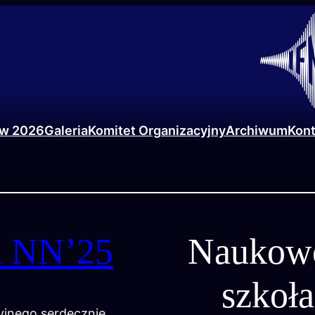
ów 2026
Galeria
Komitet Organizacyjny
Archiwum
Kont
a NN’25
Naukow
szkoł
yjnego serdecznie