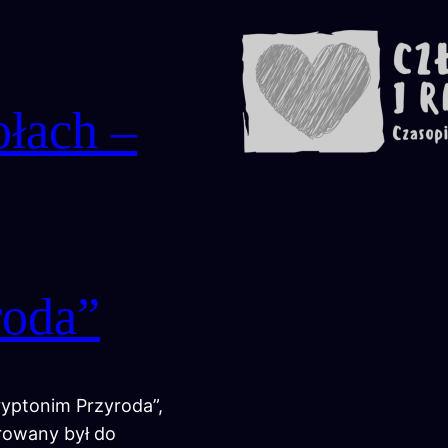
łach –
roda”
ryptonim Przyroda”,
erowany był do