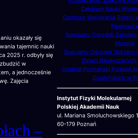
Przedszkole „Bajkowa Pol
Centrum Nauki Wyob
Centrum Wspierania Relacji 
Pawłowic
Specjalny Ośrodek Szkol
aniu okazały się
Mosinie
wania tajemnic nauki
Specjalny Ośrodek Szkoln
a 2025 r. odbyły się
Dzieci Niesłyszących
ozbudzić w
Oddział Poznański Polskiej A
tem, a jednocześnie
Działyńskich w P
wę. Zajęcia
…
Instytut Fizyki Molekularnej
Polskiej Akademii Nauk
ul. Mariana Smoluchowskiego 
60-179 Poznań
łach –