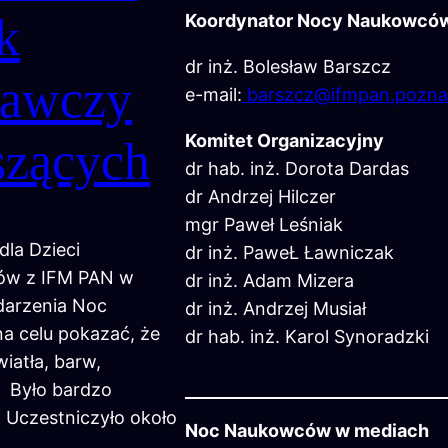
k
Koordynator Nocy Naukowcó
dr inż. Bolesław Barszcz
awczy
e-mail:
barszcz@ifmpan.pozna
Komitet Organizacyjny
szących
dr hab. inż. Dorota Dardas
dr Andrzej Hilczer
mgr Paweł Leśniak
la Dzieci
dr inż. PaweŁ Ławniczak
ców z IFM PAN w
dr inż. Adam Mizera
darzenia Noc
dr inż. Andrzej Musiał
 celu pokazać, że
dr hab. inż. Karol Synoradzki
iatła, barw,
. Było bardzo
 Uczestniczyło około
Noc Naukowców w mediach