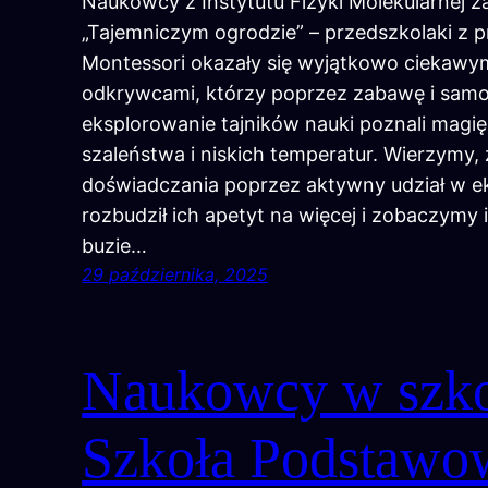
Naukowcy z Instytutu Fizyki Molekularnej z
„Tajemniczym ogrodzie” – przedszkolaki z 
Montessori okazały się wyjątkowo ciekawym
odkrywcami, którzy poprzez zabawę i samo
eksplorowanie tajników nauki poznali mag
szaleństwa i niskich temperatur. Wierzymy
doświadczania poprzez aktywny udział w 
rozbudził ich apetyt na więcej i zobaczymy
buzie…
29 października, 2025
Naukowcy w szko
Szkoła Podstawo