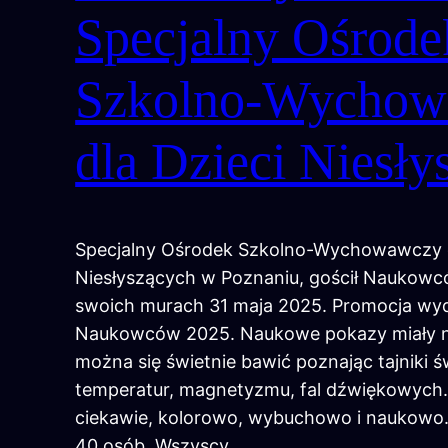
Specjalny Ośrode
Szkolno-Wychow
dla Dzieci Niesły
Specjalny Ośrodek Szkolno-Wychowawczy d
Niesłyszących w Poznaniu, gościł Naukow
swoich murach 31 maja 2025. Promocja wy
Naukowców 2025. Naukowe pokazy miały na
można się świetnie bawić poznając tajniki św
temperatur, magnetyzmu, fal dźwiękowych
ciekawie, kolorowo, wybuchowo i naukowo.
40 osób. Wszyscy…