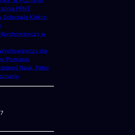
anka” w Poznaniu
raźnia PPNT
w Sołectwie Kiekrz-
e
no-Wychowawczy w
o-Wychowawczy dla
 w Poznaniu
kademii Nauk, Pałac
oznaniu
17