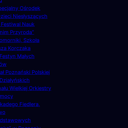
u
pecjalny Ośrodek
ieci Niesłyszących
Festiwal Nauk
nim Przyroda”
morniki, Szkoła
sza Korczaka
Festyn Małych
ków
ł Poznański Polskiej
Działyńskich
łu Wielkiej Orkiestry
omocy
kadego Fiedlera,
wo
podstawowych